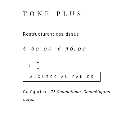
TONE PLUS
Restructurant des tissus
Le
Le
€
60,00
€
36,00
prix
prix
initial
actuel
Tone
plus
était :
est :
quantity
€ 60,00.
€ 36,00.
Alternative:
AJOUTER AU PANIER
Catégories :
21 Cosmétique
,
Cosmétiques
corps