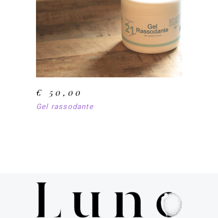
AJOUTER AU PANIER
produit
€
50,00
Gel rassodante