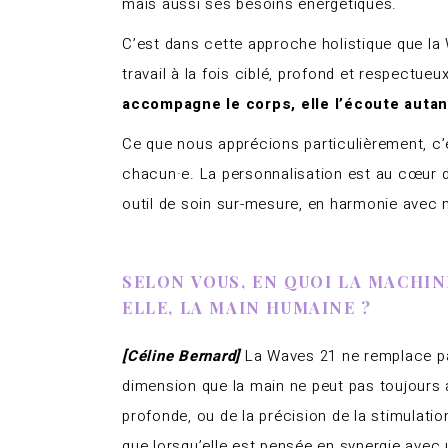
mais aussi ses besoins énergétiques.
C’est dans cette approche holistique que la
travail à la fois ciblé, profond et respectueux
accompagne le corps, elle l’écoute autant
Ce que nous apprécions particulièrement, c’
chacun·e. La personnalisation est au cœur de
outil de soin sur-mesure, en harmonie avec n
SELON VOUS, EN QUOI LA MACHI
ELLE, LA MAIN HUMAINE ?
[Céline Bernard]
La Waves 21 ne remplace pas 
dimension que la main ne peut pas toujours 
profonde, ou de la précision de la stimulati
que lorsqu’elle est pensée en synergie ave