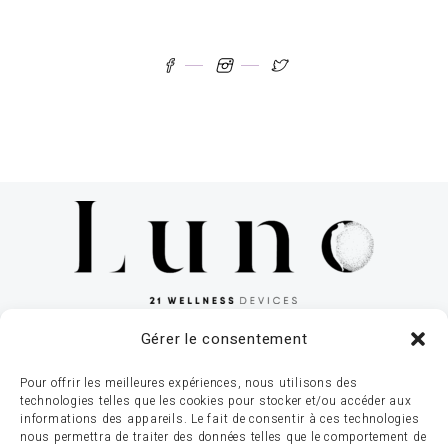
Gérer le consentement
Luno 21 Wellness | Lux: +352 62 13 93 609 |
Pour offrir les meilleures expériences, nous utilisons des
Bel: +32 (0)496 52 11 38 | 15 Rue de
technologies telles que les cookies pour stocker et/ou accéder aux
informations des appareils. Le fait de consentir à ces technologies
l’Industrie, 8069 Bertrange, Luxembourg |
nous permettra de traiter des données telles que le comportement de